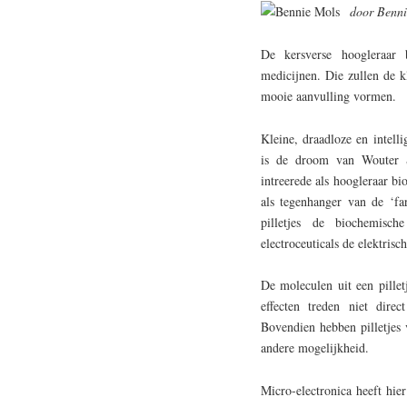
door Benni
De kersverse hoogleraar b
medicijnen. Die zullen de k
mooie aanvulling vormen.
Kleine, draadloze en intell
is de droom van Wouter S
intreerede als hoogleraar bi
als tegenhanger van de ‘far
pilletjes de biochemische
electroceuticals de elektrisch
De moleculen uit een pillet
effecten treden niet dire
Bovendien hebben pilletjes
andere mogelijkheid.
Micro-electronica heeft hie