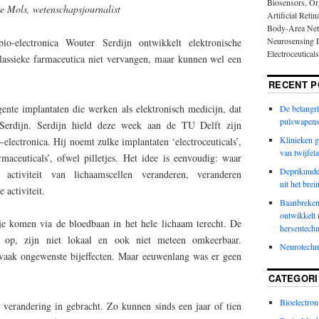
Biosensors, Or
e Mols, w
etenschapsjournalist
Artificial Reti
Body-Area Net
Neurosensing D
io-electronica Wouter Serdijn ontwikkelt elektronische
Electroceutical
lassieke farmaceutica niet vervangen, maar kunnen wel een
RECENT P
igente implantaten die werken als elektronisch medicijn, dat
De belangri
pulswapens
erdijn. Serdijn hield deze week aan de TU Delft zijn
Klinieken g
o-electronica. Hij noemt zulke implantaten ‘electroceuticals’,
van twijfel
maceuticals’, ofwel pilletjes. Het idee is eenvoudig: waar
Deprikunde 
 activiteit van lichaamscellen veranderen, veranderen
uit het brei
e activiteit.
Baanbreken
ontwikkelt 
je komen via de bloedbaan in het hele lichaam terecht. De
hersentechn
ct op, zijn niet lokaal en ook niet meteen omkeerbaar.
Neurotech
 vaak ongewenste bijeffecten. Maar eeuwenlang was er geen
CATEGORI
Bioelectron
r verandering in gebracht. Zo kunnen sinds een jaar of tien