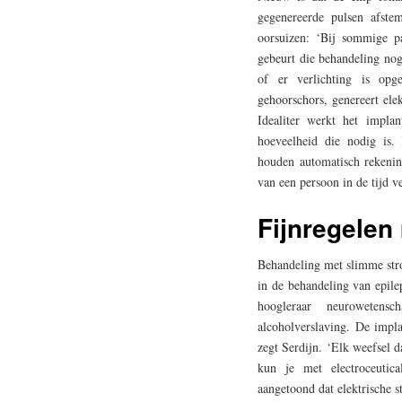
gegenereerde pulsen afste
oorsuizen: ‘Bij sommige pa
gebeurt die behandeling nog
of er verlichting is opg
gehoorschors, genereert elek
Idealiter werkt het impla
hoeveelheid die nodig is. 
houden automatisch rekening
van een persoon in de tijd v
Fijnregelen
Behandeling met slimme stro
in de behandeling van epile
hoogleraar neuroweten
alcoholverslaving. De impla
zegt Serdijn. ‘Elk weefsel d
kun je met electroceutica
aangetoond dat elektrische 