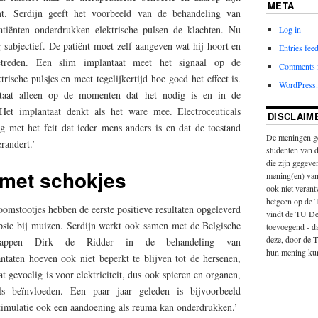
META
mt. Serdijn geeft het voorbeeld van de behandeling van
tiënten onderdrukken elektrische pulsen de klachten. Nu
Log in
 subjectief. De patiënt moet zelf aangeven wat hij hoort en
Entries fee
etreden. Een slim implantaat meet het signaal op de
Comments 
trische pulsjes en meet tegelijkertijd hoe goed het effect is.
WordPress.
ntaat alleen op de momenten dat het nodig is en in de
Het implantaat denkt als het ware mee. Electroceuticals
DISCLAIM
 met het feit dat ieder mens anders is en dat de toestand
De meningen ge
erandert.’
studenten van 
die zijn gegeven
 met schokjes
mening(en) van
ook niet veran
hetgeen op de 
omstootjes hebben de eerste positieve resultaten opgeleverd
vindt de TU Del
psie bij muizen. Serdijn werkt ook samen met de Belgische
toevoegend - d
deze, door de T
schappen Dirk de Ridder in de behandeling van
hun mening ku
ntaten hoeven ook niet beperkt te blijven tot de hersenen,
at gevoelig is voor elektriciteit, dus ook spieren en organen,
ls beïnvloeden. Een paar jaar geleden is bijvoorbeeld
stimulatie ook een aandoening als reuma kan onderdrukken.’