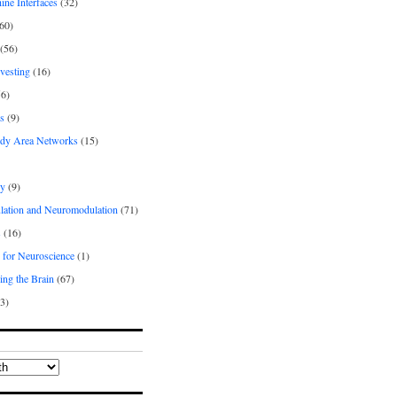
ne Interfaces
(32)
60)
(56)
vesting
(16)
6)
s
(9)
dy Area Networks
(15)
gy
(9)
lation and Neuromodulation
(71)
s
(16)
 for Neuroscience
(1)
ing the Brain
(67)
3)