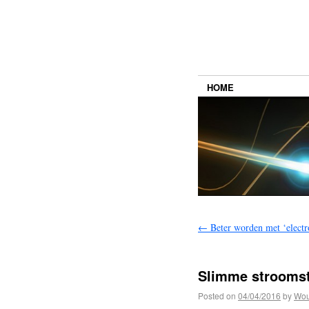
HOME
←
Beter worden met ‘electr
Slimme stroomst
Posted on
04/04/2016
by
Wou