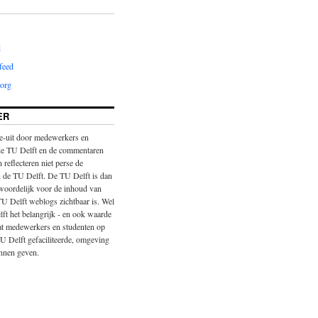
d
feed
org
ER
-uit door medewerkers en
de TU Delft en de commentaren
 reflecteren niet perse de
 de TU Delft. De TU Delft is dan
twoordelijk voor de inhoud van
TU Delft weblogs zichtbaar is. Wel
ft het belangrijk - en ook waarde
at medewerkers en studenten op
U Delft gefaciliteerde, omgeving
nnen geven.