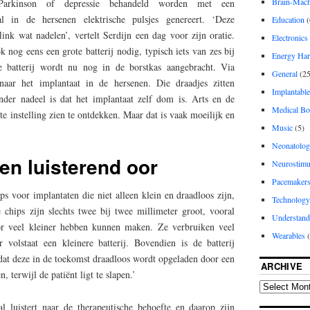
Brain-Machi
 Parkinson of depressie behandeld worden met een
al in de hersenen elektrische pulsjes genereert. ‘Deze
Education
(
link wat nadelen’, vertelt Serdijn een dag voor zijn oratie.
Electronics
 nog eens een grote batterij nodig, typisch iets van zes bij
Energy Har
e batterij wordt nu nog in de borstkas aangebracht. Via
General
(25
naar het implantaat in de hersenen. Die draadjes zitten
Implantable
nder nadeel is dat het implantaat zelf dom is. Arts en de
Medical Bo
e instelling zien te ontdekken. Maar dat is vaak moeilijk en
Music
(5)
Neonatolo
en luisterend oor
Neurostimu
Pacemaker
ps voor implantaten die niet alleen klein en draadloos zijn,
Technology
 chips zijn slechts twee bij twee millimeter groot, vooral
Understand
or veel kleiner hebben kunnen maken. Ze verbruiken veel
Wearables
(
volstaat een kleinere batterij. Bovendien is de batterij
 dat deze in de toekomst draadloos wordt opgeladen door een
ARCHIVE
n, terwijl de patiënt ligt te slapen.’
l luistert naar de therapeutische behoefte en daarop zijn