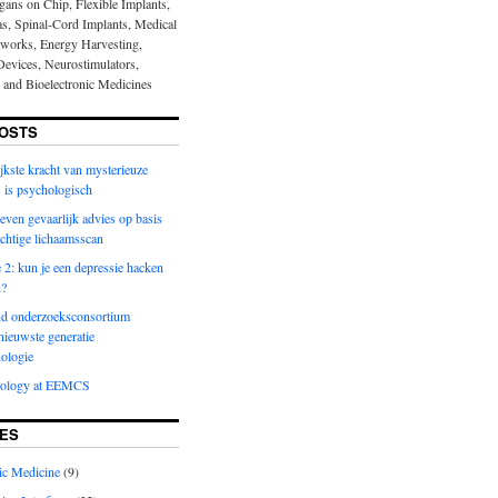
gans on Chip, Flexible Implants,
nas, Spinal-Cord Implants, Medical
works, Energy Harvesting,
evices, Neurostimulators,
s and Bioelectronic Medicines
OSTS
jkste kracht van mysterieuze
 is psychologisch
even gevaarlijk advies op basis
achtige lichaamsscan
2: kun je een depressie hacken
n?
d onderzoeksconsortium
nieuwste generatie
ologie
nology at EEMCS
ES
ic Medicine
(9)