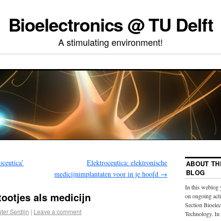
Bioelectronics @ TU Delft
A stimulating environment!
oceutica’
Elektroceutica: elektronische
ABOUT TH
BLOG
medicijnimplantaten voor in je hoofd
→
In this weblog 
ootjes als medicijn
on ongoing acti
Section Bioelec
ter Serdijn
|
Leave a comment
Technology. In