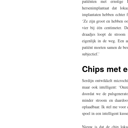
patiënten met ernstige
hersenimplantaat dat loka
implantaten hebben echter f
‘Ze zijn groot en hebben ook
vier bij één centimeter. D
draadjes loopt de stroom 
eigenlijk in de weg. Een a
patiënt moeten samen de best
subjectief.’
Chips met e
Serdijn ontwikkelt microchi
maar ook intelligent: ‘Onze
doordat we de pulsgenerat
minder stroom en daardoor 
oplaadbaar. Ik stel me voor
spoel in een intelligent kusse
Nieuw is dat de chip lokaa