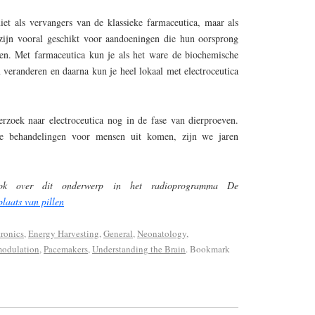
 niet als vervangers van de klassieke farmaceutica, maar als
 zijn vooral geschikt voor aandoeningen die hun oorsprong
den. Met farmaceutica kun je als het ware de biochemische
 veranderen en daarna kun je heel lokaal met electroceutica
rzoek naar electroceutica nog in de fase van dierproeven.
de behandelingen voor mensen uit komen, zijn we jaren
ook over dit onderwerp in het radioprogramma De
plaats van pillen
tronics
,
Energy Harvesting
,
General
,
Neonatology
,
modulation
,
Pacemakers
,
Understanding the Brain
. Bookmark