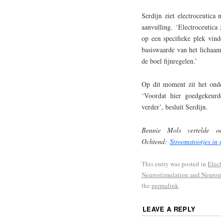
Serdijn ziet electroceutica
aanvulling. ‘Electroceutica
op een specifieke plek vin
basiswaarde van het lichaam
de boel fijnregelen.’
Op dit moment zit het onde
‘Voordat hier goedgekeur
verder’, besluit Serdijn.
Bennie Mols vertelde 
Ochtend:
Stroomstootjes in 
This entry was posted in
Elec
Neurostimulation and Neuro
the
permalink
.
LEAVE A REPLY