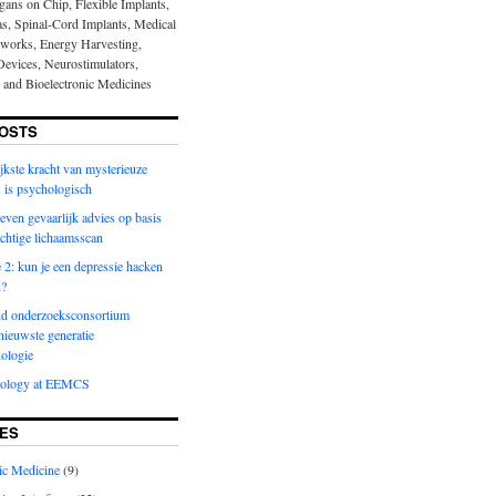
gans on Chip, Flexible Implants,
nas, Spinal-Cord Implants, Medical
works, Energy Harvesting,
evices, Neurostimulators,
s and Bioelectronic Medicines
OSTS
jkste kracht van mysterieuze
 is psychologisch
even gevaarlijk advies op basis
achtige lichaamsscan
2: kun je een depressie hacken
n?
d onderzoeksconsortium
nieuwste generatie
ologie
nology at EEMCS
ES
ic Medicine
(9)