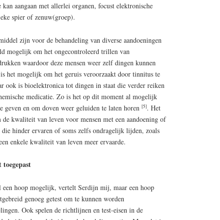
ie kan aangaan met allerlei organen, focust elektronische
ieke spier of zenuw(groep).
middel zijn voor de behandeling van diverse aandoeningen
eld mogelijk om het ongecontroleerd trillen van
rdrukken waardoor deze mensen weer zelf dingen kunnen
s het mogelijk om het geruis veroorzaakt door tinnitus te
ook is bioelektronica tot dingen in staat die verder reiken
emische medicatie. Zo is het op dit moment al mogelijk
[5]
te geven en om doven weer geluiden te laten horen
. Het
m de kwaliteit van leven voor mensen met een aandoening of
 die hinder ervaren of soms zelfs ondragelijk lijden, zoals
een enkele kwaliteit van leven meer ervaarde.
t toegepast
l een hoop mogelijk, vertelt Serdijn mij, maar een hoop
uitgebreid genoeg getest om te kunnen worden
ngen. Ook spelen de richtlijnen en test-eisen in de