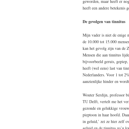
geworden, maar heeft er nog 
heeft een andere betekenis g
De gevolgen van tinnitus
Mijn vader is niet de enige 
de 10.000 tot 15.000 mensen
kan het gevolg zijn van de 
Mensen die aan tinnitus lijd
bijvoorbeeld geruis, gepiep,
heeft (wel eens) last van tin
Nederlanders. Voor 1 tot 2%
aanzienlijke hinder en word
Wouter Serdijn, professor bi
TU Delft, vertelt me het ver
gezonde en gelukkige vrouw.
pieptoon in haar hoofd. Daa
in geluid,’ zei ze hier zelf
geluid en de tinnitus zo’n k