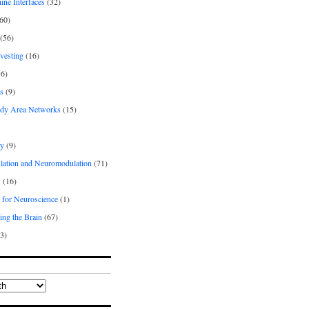
ne Interfaces
(32)
60)
(56)
vesting
(16)
6)
s
(9)
dy Area Networks
(15)
gy
(9)
lation and Neuromodulation
(71)
s
(16)
 for Neuroscience
(1)
ing the Brain
(67)
3)