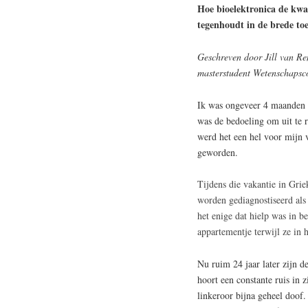
Hoe bioelektronica de kwal
tegenhoudt in de brede to
Geschreven door Jill van R
masterstudent Wetenschapsc
Ik was ongeveer 4 maanden 
was de bedoeling om uit te r
werd het een hel voor mijn v
geworden.
Tijdens die vakantie in Gri
worden gediagnostiseerd als 
het enige dat hielp was in b
appartementje terwijl ze in h
Nu ruim 24 jaar later zijn d
hoort een constante ruis in 
linkeroor bijna geheel doof.