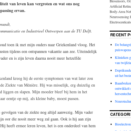
Biosensors, Or
iteit van leven kan vergroten en wat ons nog
Artificial Reti
epassing ervan.
Body-Area Net
Neurosensing D
Electroceutical
emundt,
ommunicatie en Industrieel Ontwerpen aan de TU Delft.
RECENT P
oud toen ik met mijn ouders naar Griekenland vloog. Het
De belangri
pulswapens
usten tijdens een ontspannen vakantie aan zee. Uiteindelijk
Klinieken g
ader en is zijn leven daarna nooit meer hetzelfde
van twijfel
Deprikunde 
uit het brei
ekenland kreeg hij de eerste symptomen van wat later zou
Baanbreken
de Ziekte van Ménière. Hij was misselijk, erg duizelig en
ontwikkelt 
ed liggen en slapen. Mijn moeder bleef bij hem in het
hersentechn
aar eentje op mij, als kleine baby, moest passen.
Neurotech
e gevolgen van de ziekte nog altijd aanwezig. Mijn vader
CATEGORI
zijn oor die nooit meer weg zal gaan. Ook is hij aan zijn
Bioelectron
 Hij heeft ermee leren leven, het is een onderdeel van hem