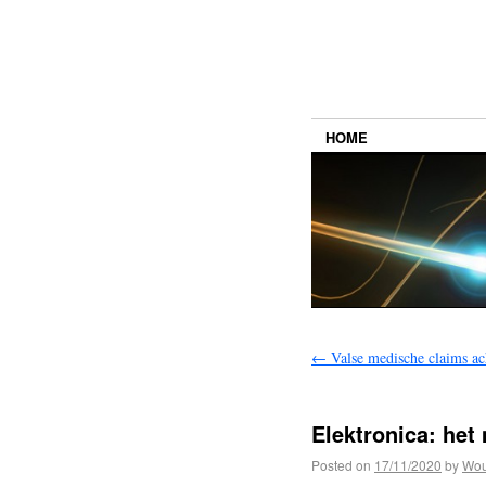
HOME
←
Valse medische claims ac
Elektronica: het
Posted on
17/11/2020
by
Wou