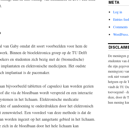
META
t.
Log in
Entries fee
Comments 
n
WordPress.
aal van Gaby omdat dit soort voorbeelden voor hem de
DISCLAIM
werk. Binnen de bioelektronica groep op de TU Delft
De meningen ge
ekers en studenten zich bezig met de (biomedische)
studenten van 
 implantaten en elektronische medicijnen. Het oudste
die zijn gegeven
mening(en) van
sch implantaat is de pacemaker.
ook niet veran
hetgeen op de 
an bijvoorbeeld tabletten of capsules) kan worden gezien
vindt de TU Del
toevoegend - d
of die via de bloedbaan wordt verspreid en een interactie
deze, door de T
systemen in het lichaam. Elektronische medicatie
hun mening ku
iekte of aandoening te onderdrukken door het elektronisch
t zenuwstelsel. Een voordeel van deze methode is dat de
an worden ingezet op het aangetaste gebied in het lichaam.
 zich in de bloedbaan door het hele lichaam kan