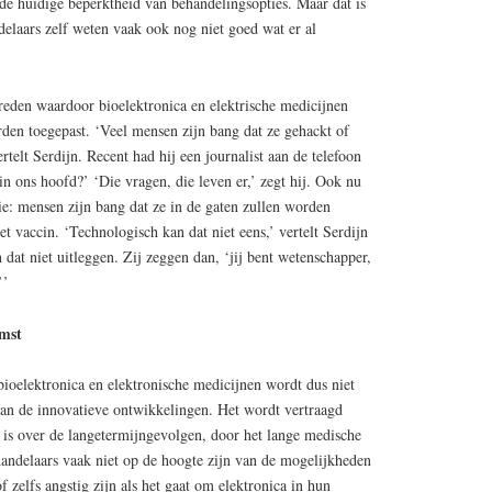
de huidige beperktheid van behandelingsopties. Maar dat is
ndelaars zelf weten vaak ook nog niet goed wat er al
 reden waardoor bioelektronica en elektrische medicijnen
rden toegepast. ‘Veel mensen zijn bang dat ze gehackt of
telt Serdijn. Recent had hij een journalist aan de telefoon
n ons hoofd?’ ‘Die vragen, die leven er,’ zegt hij. Ook nu
e: mensen zijn bang dat ze in de gaten zullen worden
t vaccin. ‘Technologisch kan dat niet eens,’ vertelt Serdijn
 dat niet uitleggen. Zij zeggen dan, ‘jij bent wetenschapper,
’’
omst
bioelektronica en elektronische medicijnen wordt dus niet
van de innovatieve ontwikkelingen. Het wordt vertraagd
is over de langetermijngevolgen, door het lange medische
handelaars vaak niet op de hoogte zijn van de mogelijkheden
 zelfs angstig zijn als het gaat om elektronica in hun