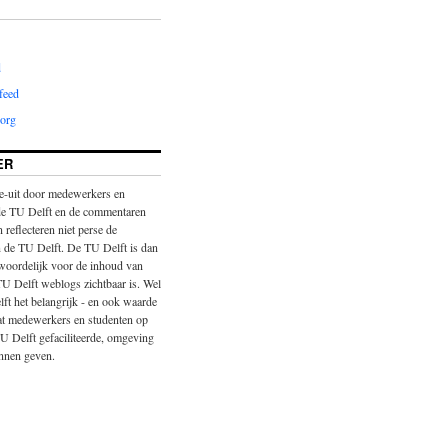
d
feed
org
ER
-uit door medewerkers en
de TU Delft en de commentaren
 reflecteren niet perse de
 de TU Delft. De TU Delft is dan
twoordelijk voor de inhoud van
TU Delft weblogs zichtbaar is. Wel
ft het belangrijk - en ook waarde
at medewerkers en studenten op
U Delft gefaciliteerde, omgeving
nnen geven.