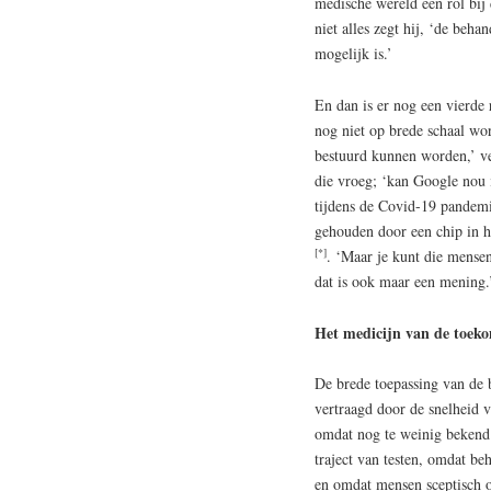
medische wereld een rol bij 
niet alles zegt hij, ‘de beha
mogelijk is.’
En dan is er nog een vierde
nog niet op brede schaal wo
bestuurd kunnen worden,’ ver
die vroeg; ‘kan Google nou i
tijdens de Covid-19 pandemi
gehouden door een chip in he
[*]
. ‘Maar je kunt die mensen
dat is ook maar een mening.
Het medicijn van de toek
De brede toepassing van de 
vertraagd door de snelheid 
omdat nog te weinig bekend 
traject van testen, omdat be
en omdat mensen sceptisch of