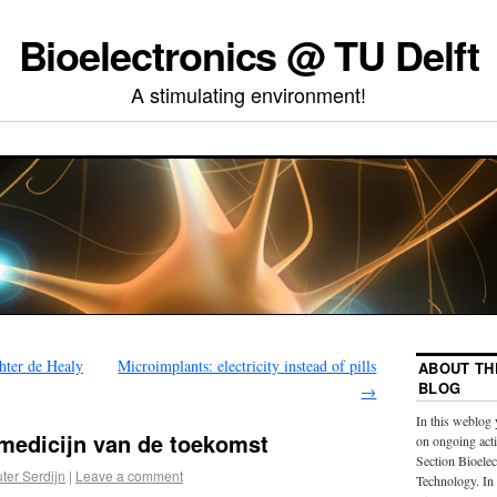
Bioelectronics @ TU Delft
A stimulating environment!
hter de Healy
Microimplants: electricity instead of pills
ABOUT TH
BLOG
→
In this weblog 
 medicijn van de toekomst
on ongoing acti
Section Bioelec
ter Serdijn
|
Leave a comment
Technology. In