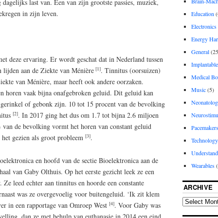
Brain-Machi
dagelijks last van. Een van zijn grootste passies, muziek,
ekregen in zijn leven.
Education
(
Electronics
Energy Har
General
(25
met deze ervaring. Er wordt geschat dat in Nederland tussen
Implantable
[1]
 lijden aan de Ziekte van Ménière
. Tinnitus (oorsuizen)
Medical Bo
Ziekte van Ménière, maar heeft ook andere oorzaken.
Music
(5)
en horen vaak bijna onafgebroken geluid. Dit geluid kan
Neonatolo
 gerinkel of gebonk zijn. 10 tot 15 procent van de bevolking
[2]
nitus
. In 2017 ging het dus om 1.7 tot bijna 2.6 miljoen
Neurostimu
 van de bevolking vormt het horen van constant geluid
Pacemaker
[3]
t het gezien als groot probleem
.
Technology
Understand
oelektronica en hoofd van de sectie Bioelektronica aan de
Wearables
(
haal van Gaby Olthuis. Op het eerste gezicht leek ze een
 Ze leed echter aan tinnitus en hoorde een constante
ARCHIVE
rnaast was ze overgevoelig voor buitengeluid. ‘Ik zit klem
[4]
 over in een rapportage van Omroep West
. Voor Gaby was
welling, dan ze met behulp van euthanasie in 2014 een eind