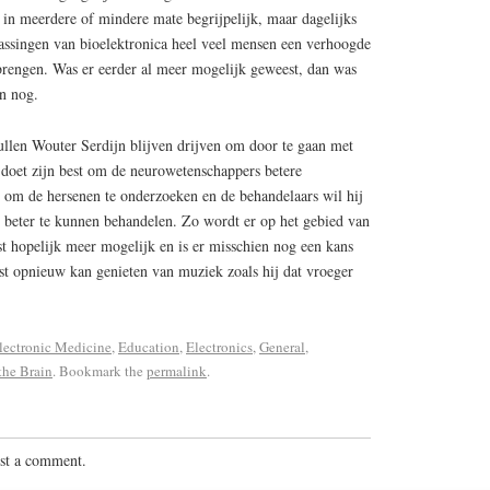
 in meerdere of mindere mate begrijpelijk, maar dagelijks
ssingen van bioelektronica heel veel mensen een verhoogde
brengen. Was er eerder al meer mogelijk geweest, dan was
n nog.
ullen Wouter Serdijn blijven drijven om door te gaan met
 doet zijn best om de neurowetenschappers betere
 om de hersenen te onderzoeken en de behandelaars wil hij
beter te kunnen behandelen. Zo wordt er op het gebied van
st hopelijk meer mogelijk en is er misschien nog een kans
st opnieuw kan genieten van muziek zoals hij dat vroeger
lectronic Medicine
,
Education
,
Electronics
,
General
,
the Brain
. Bookmark the
permalink
.
st a comment.