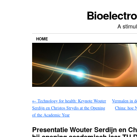
Bioelectr
A stimu
HOME
←
Technology for health: Keynote Wouter
Vermalen in de
Serdijn en Christos Strydis at the Opening
China: hoe N
of the Academic Year
Presentatie Wouter Serdijn en Ch
bij opening academisch jaar TU D